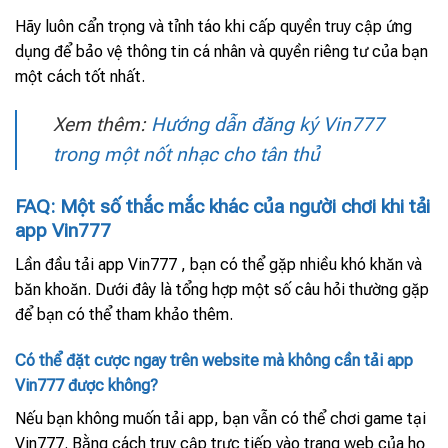
Hãy luôn cẩn trọng và tỉnh táo khi cấp quyền truy cập ứng
dụng để bảo vệ thông tin cá nhân và quyền riêng tư của bạn
một cách tốt nhất.
Xem thêm:
Hướng dẫn đăng ký Vin777
trong một nốt nhạc cho tân thủ
FAQ: Một số thắc mắc khác của người chơi khi tải
app Vin777
Lần đầu tải app Vin777 , bạn có thể gặp nhiều khó khăn và
băn khoăn. Dưới đây là tổng hợp một số câu hỏi thường gặp
để bạn có thể tham khảo thêm.
Có thể đặt cược ngay trên website mà không cần tải app
Vin777 được không?
Nếu bạn không muốn tải app, bạn vẫn có thể chơi game tại
Vin777. Bằng cách truy cập trực tiếp vào trang web của họ