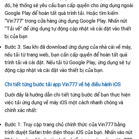
đó, hệ thống sẽ yêu cầu bạn cấp quyền cho ứng dụng ngoài
Google Play để hoàn tất quá trình tải. Hoặc tìm kiếm
“Vin777” trong cửa hàng ứng dụng Google Play. Nhấn nút
“Tải về” để ứng dụng tự động cập nhật và cài đặt vào thiết
bị của bạn
Bước 3: Sau khi đã download ứng dụng của nhà cái về máy,
nếu tải từ trang web, bạn cần cấp quyền để hoàn tất quá
trình tải và cài đặt. Nếu tải từ Google Play, ứng dụng sẽ tự
động cập nhật và cài đặt vào thiết bị của bạn.
Chi tiết từng bước tải app Vin777 về hệ điều hành iOS
Dưới đây là hướng dẫn chi tiết từng bước để bạn thực hiện
việc tải ứng dụng về máy iOS một cách nhanh chóng và
chính xác nhất:
Bước 1: Truy cập trang chủ chính thức của Vin777 bằng
trình duyệt Safari trên điện thoại iOS của bạn. Nhấn vào nút