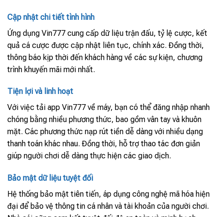
Cập nhật chi tiết tình hình
Ứng dụng Vin777 cung cấp dữ liệu trận đấu, tỷ lệ cược, kết
quả cá cược được cập nhật liên tục, chính xác. Đồng thời,
thông báo kịp thời đến khách hàng về các sự kiện, chương
trình khuyến mãi mới nhất.
Tiện lợi và linh hoạt
Với việc tải app Vin777 về máy, bạn có thể đăng nhập nhanh
chóng bằng nhiều phương thức, bao gồm vân tay và khuôn
mặt. Các phương thức nạp rút tiền dễ dàng với nhiều dạng
thanh toán khác nhau. Đồng thời, hỗ trợ thao tác đơn giản
giúp người chơi dễ dàng thực hiện các giao dịch.
Bảo mật dữ liệu tuyệt đối
Hệ thống bảo mật tiên tiến, áp dụng công nghệ mã hóa hiện
đại để bảo vệ thông tin cá nhân và tài khoản của người chơi.