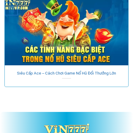
06
Th5
Siêu Cấp Ace – Cách Chơi Game Nổ Hũ Đổi Thưởng Lớn