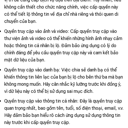
không cần thiết cho chức năng chính, việc cấp quyền này
có thể tiết lộ thông tin về địa chỉ nhà riêng và thói quen di
chuyển của bạn.
Quyền truy cập vào ảnh và video: Cấp quyền truy cập vào
thư viện ảnh và video có thể khiến những hình ảnh nhạy cảm
hoặc thông tin cá nhân bị lộ. Đảm bảo ứng dụng có lý do
chính đáng để yêu cầu quyền truy cập này và cam kết bảo
mật dữ liệu của bạn.
Quyền truy cập vào danh bạ: Việc chia sẻ danh bạ có thể
khiến thông tin liên lạc của bạn bị lộ cho bên thứ ba mà bạn
không mong muốn. Hãy cân nhắc kỹ lưỡng trước khi đồng ý,
vì dữ liệu này có thể bị sử dụng sai mục đích.
Quyền truy cập vào thông tin cá nhân: Đây là quyền truy cập
quan trọng nhất, bao gồm tên, tuổi, số điện thoại, email, v.v.
Hãy đảm bảo bạn hiểu rõ cách ứng dụng sử dụng thông tin
này trước khi cấp quyền truy cập.