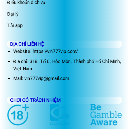
Điều khoản dịch vụ
Đại lý
Tải app
ĐỊA CHỈ LIÊN HỆ
Website: https://vin777vip.com/
Địa chỉ: 318, Tổ 6, Hóc Môn, Thành phố Hồ Chí Minh,
Việt Nam
Mail:
vin777vip@gmail.com
CHƠI CÓ TRÁCH NHIỆM