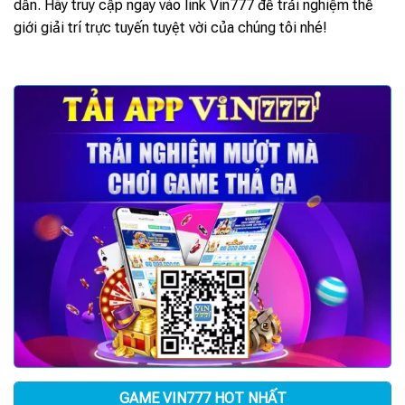
dẫn. Hãy truy cập ngay vào link Vin777 để trải nghiệm thế
giới giải trí trực tuyến tuyệt vời của chúng tôi nhé!
GAME VIN777 HOT NHẤT