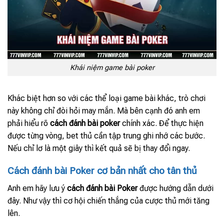
Khái niệm game bài poker
Khác biệt hơn so với các thể loại game bài khác, trò chơi
này không chỉ đòi hỏi may mắn. Mà bên cạnh đó anh em
phải hiểu rõ
cách đánh bài poker
chính xác. Để thực hiện
được từng vòng, bet thủ cần tập trung ghi nhớ các bước.
Nếu chỉ lơ là một giây thì kết quả sẽ bị thay đổi ngay.
Cách đánh bài Poker cơ bản nhất cho tân thủ
Anh em hãy lưu ý
cách đánh bài Poker
được hướng dẫn dưới
đây. Như vậy thì cơ hội chiến thắng của cược thủ mới tăng
lên.