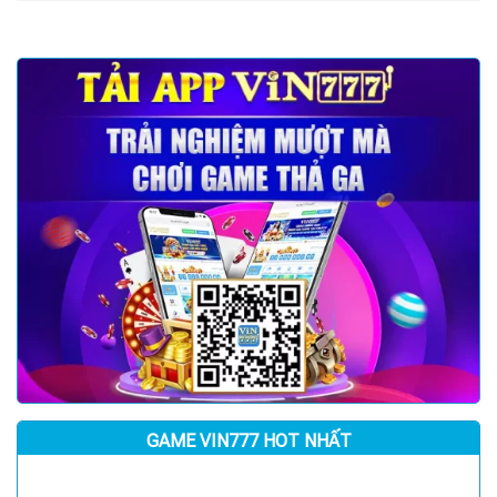
GAME VIN777 HOT NHẤT