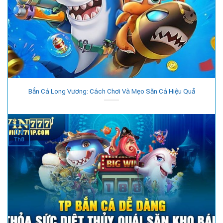
Bắn Cá Long Vương: Cách Chơi Và Mẹo Săn Cá Hiệu Quả
04
Th8