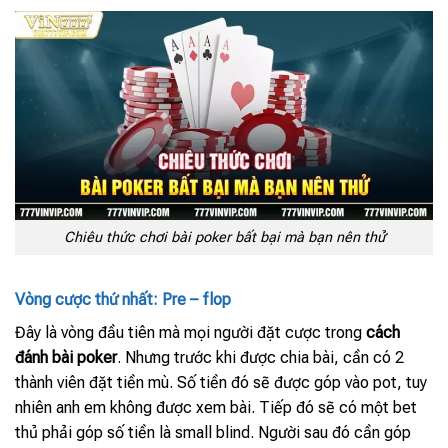
Chiêu thức chơi bài poker bất bại mà bạn nên thử
Vòng cược thứ nhất: Pre – flop
Đây là vòng đầu tiên mà mọi người đặt cược trong
cách
đánh bài poker
. Nhưng trước khi được chia bài, cần có 2
thành viên đặt tiền mù. Số tiền đó sẽ được góp vào pot, tuy
nhiên anh em không được xem bài. Tiếp đó sẽ có một bet
thủ phải góp số tiền là small blind. Người sau đó cần góp