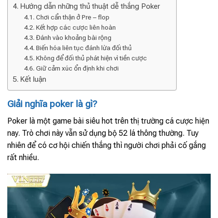
Hướng dẫn những thủ thuật dễ thắng Poker
Chơi cẩn thận ở Pre – flop
Kết hợp các cược liên hoàn
Đánh vào khoảng bài rộng
Biến hóa liên tục đánh lừa đối thủ
Không để đối thủ phát hiện vì tiền cược
Giữ cảm xúc ổn định khi chơi
Kết luận
Giải nghĩa poker là gì?
Poker là một game bài siêu hot trên thị trường cá cược hiện
nay. Trò chơi này vẫn sử dụng bộ 52 lá thông thường. Tuy
nhiên để có cơ hội chiến thắng thì người chơi phải cố gắng
rất nhiều.