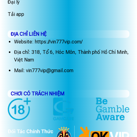
Đại lý
Tải app
ĐỊA CHỈ LIÊN HỆ
Website: https://vin777vip.com/
Địa chỉ: 318, Tổ 6, Hóc Môn, Thành phố Hồ Chí Minh,
Việt Nam
Mail:
vin777vip@gmail.com
CHƠI CÓ TRÁCH NHIỆM