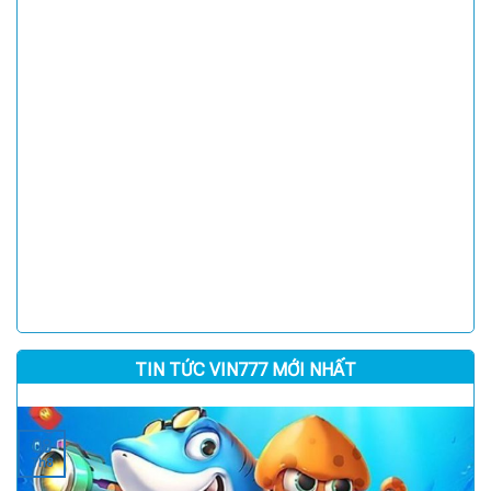
TIN TỨC VIN777 MỚI NHẤT
08
Th8