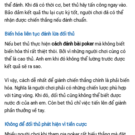
thể đánh. Khi đã có thời cơ, bet thủ hãy tấn công ngay vào.
Bảo đảm kết quả thu lại cực kỳ tốt, người chơi đã có thể
nhận được chiến thắng nếu đánh chuẩn.
Biến hóa liên tục đánh lừa đối thủ
Nếu bet thủ thực hiện
cách đánh bài poker
mà không biết
biến hóa thì rất thiệt thòi. Bởi vì những người chơi cùng có
thể là cao thủ. Anh em khi đó không thể lường trước được
kết quả sẽ ra sao.
Vì vậy, cách dễ nhất để giành chiến thắng chính là phải biến
hóa. Nghĩa là người chơi phải có những chiến lược phù hợp
với từng vòng. Khi đó, đối thủ cũng không thể biết được
nước đi của anh em. Còn bet thủ chỉ việc tiến lên để giành
phần thưởng về tay.
Không để đối thủ phát hiện vì tiền cược
Nhiều người chơi khi tham gia poker rất hiếu thắng mà đặt