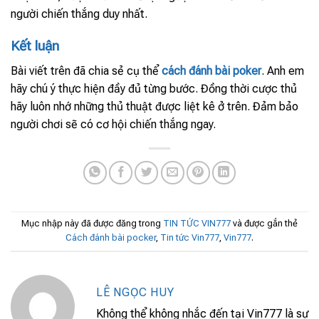
người chiến thắng duy nhất.
Kết luận
Bài viết trên đã chia sẻ cụ thể
cách đánh bài poker
. Anh em
hãy chú ý thực hiện đầy đủ từng bước. Đồng thời cược thủ
hãy luôn nhớ những thủ thuật được liệt kê ở trên. Đảm bảo
người chơi sẽ có cơ hội chiến thắng ngay.
Mục nhập này đã được đăng trong
TIN TỨC VIN777
và được gắn thẻ
Cách đánh bài pocker
,
Tin tức Vin777
,
Vin777
.
LÊ NGỌC HUY
Không thể không nhắc đến tại Vin777 là sự