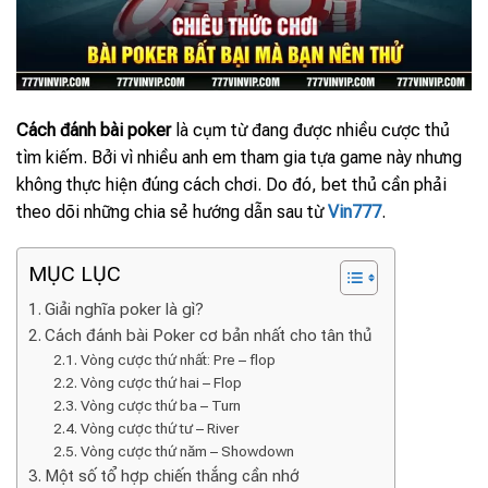
Cách đánh bài poker
là cụm từ đang được nhiều cược thủ
tìm kiếm. Bởi vì nhiều anh em tham gia tựa game này nhưng
không thực hiện đúng cách chơi. Do đó, bet thủ cần phải
theo dõi những chia sẻ hướng dẫn sau từ
Vin777
.
MỤC LỤC
Giải nghĩa poker là gì?
Cách đánh bài Poker cơ bản nhất cho tân thủ
Vòng cược thứ nhất: Pre – flop
Vòng cược thứ hai – Flop
Vòng cược thứ ba – Turn
Vòng cược thứ tư – River
Vòng cược thứ năm – Showdown
Một số tổ hợp chiến thắng cần nhớ